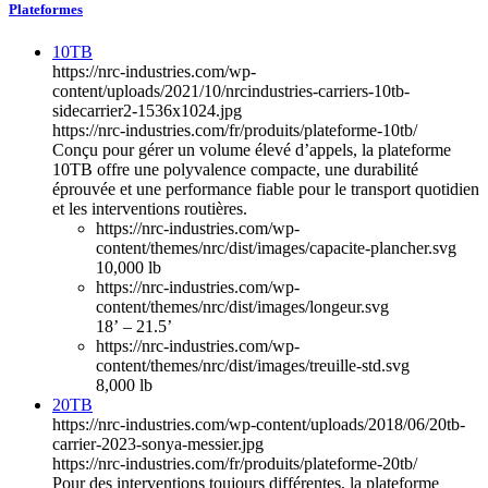
Plateformes
10TB
https://nrc-industries.com/wp-
content/uploads/2021/10/nrcindustries-carriers-10tb-
sidecarrier2-1536x1024.jpg
https://nrc-industries.com/fr/produits/plateforme-10tb/
Conçu pour gérer un volume élevé d’appels, la plateforme
10TB offre une polyvalence compacte, une durabilité
éprouvée et une performance fiable pour le transport quotidien
et les interventions routières.
https://nrc-industries.com/wp-
content/themes/nrc/dist/images/capacite-plancher.svg
10,000 lb
https://nrc-industries.com/wp-
content/themes/nrc/dist/images/longeur.svg
18’ – 21.5’
https://nrc-industries.com/wp-
content/themes/nrc/dist/images/treuille-std.svg
8,000 lb
20TB
https://nrc-industries.com/wp-content/uploads/2018/06/20tb-
carrier-2023-sonya-messier.jpg
https://nrc-industries.com/fr/produits/plateforme-20tb/
Pour des interventions toujours différentes, la plateforme