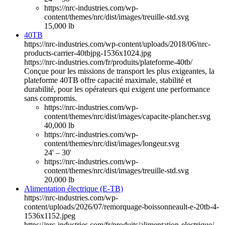
https://nrc-industries.com/wp-
content/themes/nrc/dist/images/treuille-std.svg
15,000 lb
40TB
https://nrc-industries.com/wp-content/uploads/2018/06/nrc-
products-carrier-40tbjpg-1536x1024.jpg
https://nrc-industries.com/fr/produits/plateforme-40tb/
Conçue pour les missions de transport les plus exigeantes, la
plateforme 40TB offre capacité maximale, stabilité et
durabilité, pour les opérateurs qui exigent une performance
sans compromis.
https://nrc-industries.com/wp-
content/themes/nrc/dist/images/capacite-plancher.svg
40,000 lb
https://nrc-industries.com/wp-
content/themes/nrc/dist/images/longeur.svg
24' – 30'
https://nrc-industries.com/wp-
content/themes/nrc/dist/images/treuille-std.svg
20,000 lb
Alimentation électrique (E-TB)
https://nrc-industries.com/wp-
content/uploads/2026/07/remorquage-boissonneault-e-20tb-4-
1536x1152.jpeg
https://nrc-industries.com/fr/produits/alimentation-electrique/