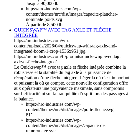
Jusqu'à 90,000 lb
https://nrc-industries.com/wp-
content/themes/nrc/dist/images/capacite-plancher-
nominale-poids.svg
À partir de 8,500 lb
QUICKSWAP™ AVEC TAG AXLE ET FLÈCHE
INTÉGRÉE
https://nrc-industries.com/wp-
content/uploads/2026/04/quickswap-with-tag-axle-and-
integrated-boom-1-crop-1536x951.jpg
https://nrc-industries.com/fr/produits/quickswap-avec-tag-
axle-et-fleche-integree/
Le Quickswap™ avec tag axle et flèche intégrée combine la
robustesse et la stabilité du tag axle à la puissance de
récupération d’une flèche intégrée. Léger là où c’est important
et puissant là où ça compte, cette nouvelle configuration offre
aux opérateurs une polyvalence maximale, sans compromis
sur l’efficacité ni sur la tranquillité d’esprit lors des passages à
la balance.
https://nrc-industries.com/wp-
content/themes/nrc/dist/images/porte-fleche.svg
81’’
https://nrc-industries.com/wp-
content/themes/nrc/dist/images/capacite-de-
remorquage.svg