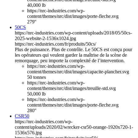
40,000 lb
https://nrc-industries.com/wp-
content/themes/nrc/dist/images/porte-fleche.svg
279''
50CS
https://nrc-industries.com/wp-content/uploads/2018/05/50cs-
2025-website-2-1536x1024.jpg
https://nrc-industries.com/fr/produits/50cs/
Plus de puissance. Plus de contrôle. Le 50CS est conçu pour
les opérateurs qui veulent garder la maîtrise de la scène de
remorquage, peu importe la complexité de l’intervention.
https://nrc-industries.com/wp-
content/themes/nrc/dist/images/capacite-plancher.svg
50 tonnes
https://nrc-industries.com/wp-
content/themes/nrc/dist/images/treuille-std.svg
50,000 lb
https://nrc-industries.com/wp-
content/themes/nrc/dist/images/porte-fleche.svg
280''
CSR50
https://nrc-industries.com/wp-
content/uploads/2020/02/wrecker-csr50-orange-1920x720-1-
1536x576.jpg