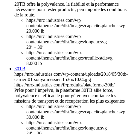
20TB offre la polyvalence, la fiabilité et la performance
nécessaires pour rester productif, peu importe les conditions
de la route.
https://nrc-industries.com/wp-
content/themes/nrc/dist/images/capacite-plancher.svg
20,000 lb
https://nrc-industries.com/wp-
content/themes/nrc/dist/images/longeur.svg
20’ – 30’
https://nrc-industries.com/wp-
content/themes/nrc/dist/images/treuille-std.svg
8,000 lb
30TB
https://nrc-industries.com/wp-content/uploads/2018/05/30tb-
carrier-01-sonya-messier-1536x1024.jpg
https://nrc-industries.com/fr/produits/plateforme-30tb/
Prête pour l’imprévu, la plateforme 30TB allie force,
polyvalence et efficacité pour gérer avec confiance les
missions de transport et de récupération les plus exigeantes
https://nrc-industries.com/wp-
content/themes/nrc/dist/images/capacite-plancher.svg
30,000 lb
https://nrc-industries.com/wp-
content/themes/nrc/dist/images/longeur.svg
24' – 30'