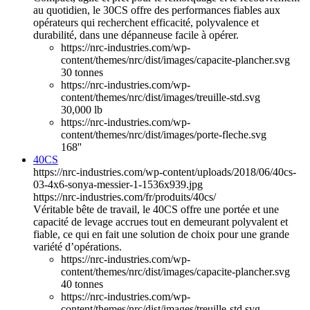
au quotidien, le 30CS offre des performances fiables aux
opérateurs qui recherchent efficacité, polyvalence et
durabilité, dans une dépanneuse facile à opérer.
https://nrc-industries.com/wp-
content/themes/nrc/dist/images/capacite-plancher.svg
30 tonnes
https://nrc-industries.com/wp-
content/themes/nrc/dist/images/treuille-std.svg
30,000 lb
https://nrc-industries.com/wp-
content/themes/nrc/dist/images/porte-fleche.svg
168''
40CS
https://nrc-industries.com/wp-content/uploads/2018/06/40cs-
03-4x6-sonya-messier-1-1536x939.jpg
https://nrc-industries.com/fr/produits/40cs/
Véritable bête de travail, le 40CS offre une portée et une
capacité de levage accrues tout en demeurant polyvalent et
fiable, ce qui en fait une solution de choix pour une grande
variété d’opérations.
https://nrc-industries.com/wp-
content/themes/nrc/dist/images/capacite-plancher.svg
40 tonnes
https://nrc-industries.com/wp-
content/themes/nrc/dist/images/treuille-std.svg