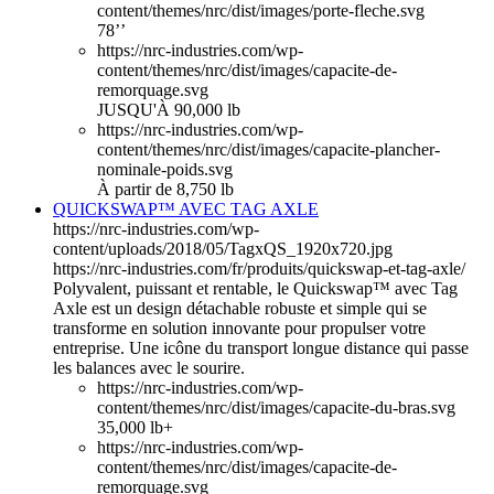
content/themes/nrc/dist/images/porte-fleche.svg
78’’
https://nrc-industries.com/wp-
content/themes/nrc/dist/images/capacite-de-
remorquage.svg
JUSQU'À 90,000 lb
https://nrc-industries.com/wp-
content/themes/nrc/dist/images/capacite-plancher-
nominale-poids.svg
À partir de 8,750 lb
QUICKSWAP™ AVEC TAG AXLE
https://nrc-industries.com/wp-
content/uploads/2018/05/TagxQS_1920x720.jpg
https://nrc-industries.com/fr/produits/quickswap-et-tag-axle/
Polyvalent, puissant et rentable, le Quickswap™ avec Tag
Axle est un design détachable robuste et simple qui se
transforme en solution innovante pour propulser votre
entreprise. Une icône du transport longue distance qui passe
les balances avec le sourire.
https://nrc-industries.com/wp-
content/themes/nrc/dist/images/capacite-du-bras.svg
35,000 lb+
https://nrc-industries.com/wp-
content/themes/nrc/dist/images/capacite-de-
remorquage.svg