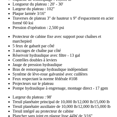
la
Longueur du plateau : 20' - 30'
plateforme
Largeur du plateau : 102''
Plaque larmée 3/16''
Traverses de plateau 3'' de hauteur x 9'' d'espacement en acier
formé 60 ksi
Pression d'opération : 2,500 psi
Configuration
Protecteur de cabine fixe avec support pour chaînes et
marchepied
standard
5 feux de gabarit par côté
3 ancrages de chaîne par côté
Réservoir hydraulique avec filtre - 13 gal
Contrôles doubles à leviers
Jauge de pression hydraulique
Bras de remorquage hydraulique indépendant
Système de lève-roue galvanisé avec cuillères
Feux respectant la norme fédérale #108
Projecteurs sur le plateau
Pompe hydraulique à engrenage, montage direct - 17 gpm
Options
Largeur du plateau : 98'
Treuil planétaire principal de 10,000 lb/12,000 lb/15,000 lb
disponibles
Treuil planétaire auxiliaire de 10,000 lb/12,000 lb/15,000 lb
Treuil intégré au protecteur de cabine
Plancher sans joint en plaque lisse 44W de 3/16''