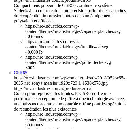
https://nrc-industries.com/fr/produits/csr50/
Compact mais puissant, le CSR50 combine le système
Slider® à un contrôle de haute précision, offrant des capacités
de récupération impressionnantes dans un équipement
polyvalent et efficace.
https://nrc-industries.com/wp-
content/themes/nrc/dist/images/capacite-plancher.svg
50 tonnes
https://nrc-industries.com/wp-
content/themes/nrc/dist/images/treuille-std.svg
40,000 lb
https://nrc-industries.com/wp-
content/themes/nrc/dist/images/porte-fleche.svg
300''
CSR65
https://nrc-industries.com/wp-content/uploads/2018/05/csr65-
2025-nrc-sonya-messier-1920x720-1-1536x576.jpg
https://nrc-industries.com/fr/produits/csr65/
Conçu pour repousser les limites, le CSR65 offre une
performance exceptionnelle grâce à une technologie avancée,
une puissance accrue et un contrôle raffiné pour les opérations
de récupération les plus exigeantes.
https://nrc-industries.com/wp-
content/themes/nrc/dist/images/capacite-plancher.svg
65 tonnes