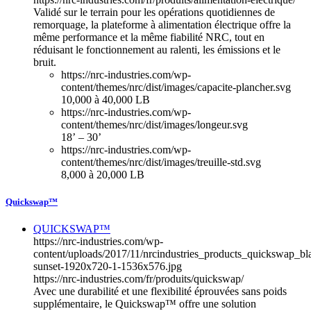
Validé sur le terrain pour les opérations quotidiennes de
remorquage, la plateforme à alimentation électrique offre la
même performance et la même fiabilité NRC, tout en
réduisant le fonctionnement au ralenti, les émissions et le
bruit.
https://nrc-industries.com/wp-
content/themes/nrc/dist/images/capacite-plancher.svg
10,000 à 40,000 LB
https://nrc-industries.com/wp-
content/themes/nrc/dist/images/longeur.svg
18’ – 30’
https://nrc-industries.com/wp-
content/themes/nrc/dist/images/treuille-std.svg
8,000 à 20,000 LB
Quickswap™
QUICKSWAP™
https://nrc-industries.com/wp-
content/uploads/2017/11/nrcindustries_products_quickswap_bl
sunset-1920x720-1-1536x576.jpg
https://nrc-industries.com/fr/produits/quickswap/
Avec une durabilité et une flexibilité éprouvées sans poids
supplémentaire, le Quickswap™ offre une solution