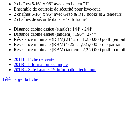
2 chaînes 5/16" x 96" avec crochet en "J"
des
Ensemble de courroie de sécurité pour lève-roue
chaînes/tendeurs
2 chaînes 5/16" x 96" avec Grab & RTJ hooks et 2 tendeurs
2 chaînes de sécurité dans le "sub-frame"
Exigences
Distance cabine essieu (single) : 144’’- 244’’
Distance cabine essieu (tandem) : 196’’- 274’’
du
Résistance minimale (RBM) 21’-25’ : 1,250,000 po-lb par rail
châssis
Résistance minimale (RBM) > 25’ : 1,925,000 po-lb par rail
Résistance minimale (RBM) tandem : 2,250,000 po-lb par rail
Documentation
20TB - Fiche de vente
20TB - Information technique
20TB - Safe Loader ™ information technique
Télécharger la fiche
Product
Images
Gallery