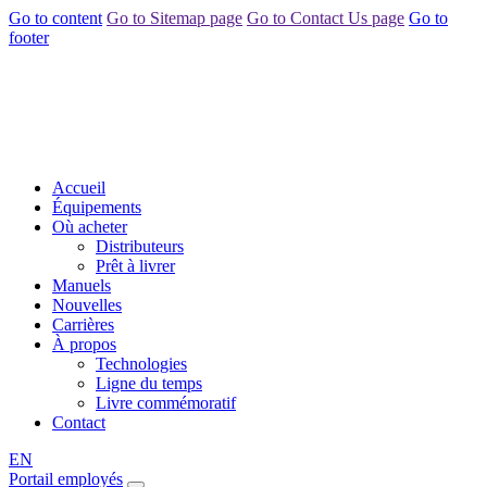
Go to content
Go to Sitemap page
Go to Contact Us page
Go to
footer
Accueil
Équipements
Où acheter
Distributeurs
Prêt à livrer
Manuels
Nouvelles
Carrières
À propos
Technologies
Ligne du temps
Livre commémoratif
Contact
EN
Portail employés