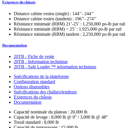
Exigences du châssis
Distance cabine essieu (single) : 144’’- 244’’
Distance cabine essieu (tandem) : 196’’- 274’’
Résistance minimale (RBM) 21’-25’ : 1,250,000 po-lb par rail
Résistance minimale (RBM) > 25’ : 1,925,000 po-lb par rail
Résistance minimale (RBM) tandem : 2,250,000 po-lb par rail
Documentation
20TB - Fiche de vente
20TB - Information technique
20TB - Safe Loader ™ information technique
Spécifications de la plateforme
Configuration standard
Options disponibles
Spécifications des chaînes/tendeurs
Exigences du châssis
Documentation
Spécifications
Capacité nominale du plateau : 20,000 lb
Capacité de levage : 8,000 lb @ 0'' / 3,000 lb @ 48''
de
Treuil standard : 8,000 lb
Capacité de remorquage : 15,000 lb