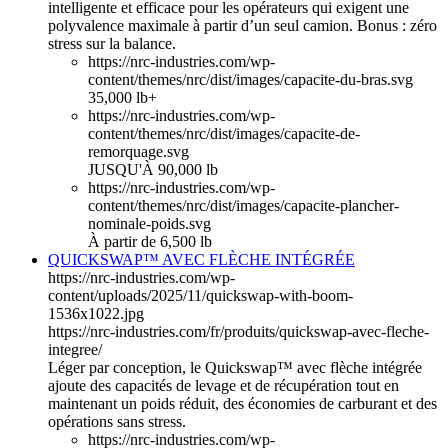
intelligente et efficace pour les opérateurs qui exigent une
polyvalence maximale à partir d’un seul camion. Bonus : zéro
stress sur la balance.
https://nrc-industries.com/wp-
content/themes/nrc/dist/images/capacite-du-bras.svg
35,000 lb+
https://nrc-industries.com/wp-
content/themes/nrc/dist/images/capacite-de-
remorquage.svg
JUSQU'À 90,000 lb
https://nrc-industries.com/wp-
content/themes/nrc/dist/images/capacite-plancher-
nominale-poids.svg
À partir de 6,500 lb
QUICKSWAP™ AVEC FLÈCHE INTÉGRÉE
https://nrc-industries.com/wp-
content/uploads/2025/11/quickswap-with-boom-
1536x1022.jpg
https://nrc-industries.com/fr/produits/quickswap-avec-fleche-
integree/
Léger par conception, le Quickswap™ avec flèche intégrée
ajoute des capacités de levage et de récupération tout en
maintenant un poids réduit, des économies de carburant et des
opérations sans stress.
https://nrc-industries.com/wp-