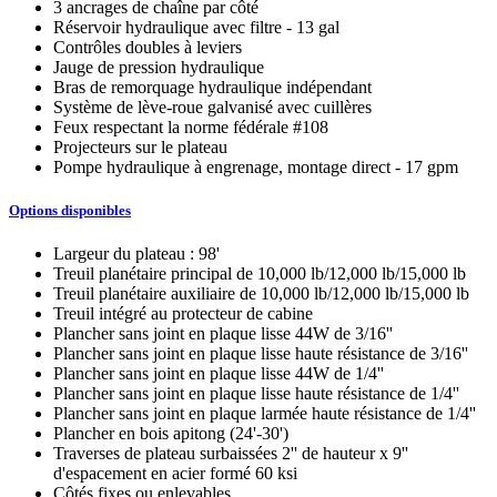
3 ancrages de chaîne par côté
Réservoir hydraulique avec filtre - 13 gal
Contrôles doubles à leviers
Jauge de pression hydraulique
Bras de remorquage hydraulique indépendant
Système de lève-roue galvanisé avec cuillères
Feux respectant la norme fédérale #108
Projecteurs sur le plateau
Pompe hydraulique à engrenage, montage direct - 17 gpm
Options disponibles
Largeur du plateau : 98'
Treuil planétaire principal de 10,000 lb/12,000 lb/15,000 lb
Treuil planétaire auxiliaire de 10,000 lb/12,000 lb/15,000 lb
Treuil intégré au protecteur de cabine
Plancher sans joint en plaque lisse 44W de 3/16''
Plancher sans joint en plaque lisse haute résistance de 3/16''
Plancher sans joint en plaque lisse 44W de 1/4''
Plancher sans joint en plaque lisse haute résistance de 1/4''
Plancher sans joint en plaque larmée haute résistance de 1/4''
Plancher en bois apitong (24'-30')
Traverses de plateau surbaissées 2'' de hauteur x 9''
d'espacement en acier formé 60 ksi
Côtés fixes ou enlevables