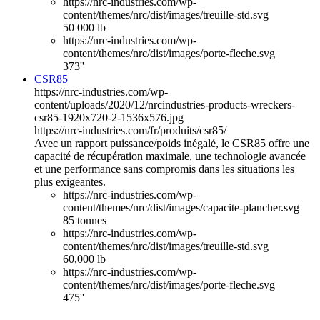
https://nrc-industries.com/wp-
content/themes/nrc/dist/images/treuille-std.svg
50 000 lb
https://nrc-industries.com/wp-
content/themes/nrc/dist/images/porte-fleche.svg
373''
CSR85
https://nrc-industries.com/wp-
content/uploads/2020/12/nrcindustries-products-wreckers-
csr85-1920x720-2-1536x576.jpg
https://nrc-industries.com/fr/produits/csr85/
Avec un rapport puissance/poids inégalé, le CSR85 offre une
capacité de récupération maximale, une technologie avancée
et une performance sans compromis dans les situations les
plus exigeantes.
https://nrc-industries.com/wp-
content/themes/nrc/dist/images/capacite-plancher.svg
85 tonnes
https://nrc-industries.com/wp-
content/themes/nrc/dist/images/treuille-std.svg
60,000 lb
https://nrc-industries.com/wp-
content/themes/nrc/dist/images/porte-fleche.svg
475''