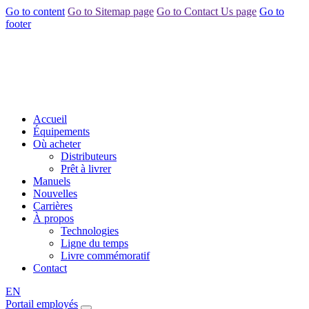
Go to content
Go to Sitemap page
Go to Contact Us page
Go to
footer
Accueil
Équipements
Où acheter
Distributeurs
Prêt à livrer
Manuels
Nouvelles
Carrières
À propos
Technologies
Ligne du temps
Livre commémoratif
Contact
EN
Portail employés