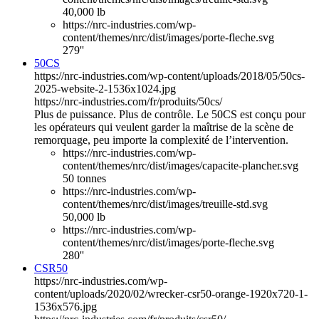
40,000 lb
https://nrc-industries.com/wp-
content/themes/nrc/dist/images/porte-fleche.svg
279''
50CS
https://nrc-industries.com/wp-content/uploads/2018/05/50cs-
2025-website-2-1536x1024.jpg
https://nrc-industries.com/fr/produits/50cs/
Plus de puissance. Plus de contrôle. Le 50CS est conçu pour
les opérateurs qui veulent garder la maîtrise de la scène de
remorquage, peu importe la complexité de l’intervention.
https://nrc-industries.com/wp-
content/themes/nrc/dist/images/capacite-plancher.svg
50 tonnes
https://nrc-industries.com/wp-
content/themes/nrc/dist/images/treuille-std.svg
50,000 lb
https://nrc-industries.com/wp-
content/themes/nrc/dist/images/porte-fleche.svg
280''
CSR50
https://nrc-industries.com/wp-
content/uploads/2020/02/wrecker-csr50-orange-1920x720-1-
1536x576.jpg