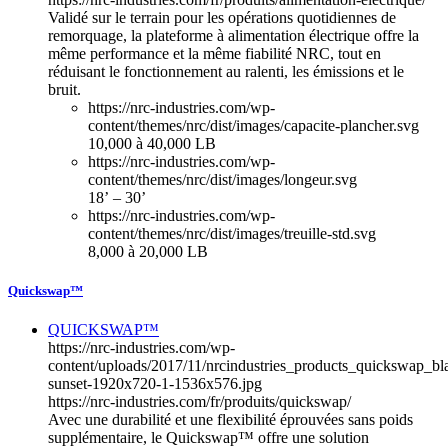
Validé sur le terrain pour les opérations quotidiennes de
remorquage, la plateforme à alimentation électrique offre la
même performance et la même fiabilité NRC, tout en
réduisant le fonctionnement au ralenti, les émissions et le
bruit.
https://nrc-industries.com/wp-
content/themes/nrc/dist/images/capacite-plancher.svg
10,000 à 40,000 LB
https://nrc-industries.com/wp-
content/themes/nrc/dist/images/longeur.svg
18’ – 30’
https://nrc-industries.com/wp-
content/themes/nrc/dist/images/treuille-std.svg
8,000 à 20,000 LB
Quickswap™
QUICKSWAP™
https://nrc-industries.com/wp-
content/uploads/2017/11/nrcindustries_products_quickswap_bl
sunset-1920x720-1-1536x576.jpg
https://nrc-industries.com/fr/produits/quickswap/
Avec une durabilité et une flexibilité éprouvées sans poids
supplémentaire, le Quickswap™ offre une solution