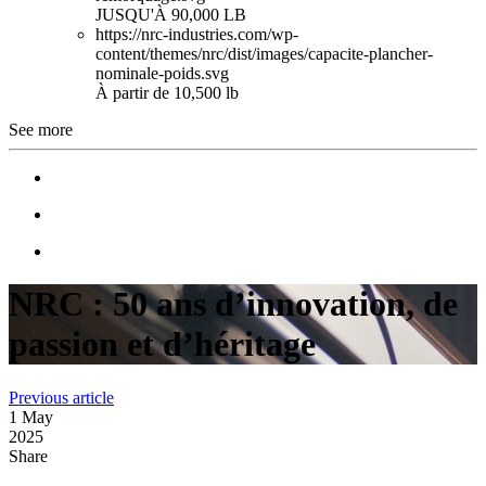
JUSQU'À 90,000 LB
https://nrc-industries.com/wp-
content/themes/nrc/dist/images/capacite-plancher-
nominale-poids.svg
À partir de 10,500 lb
See more
NRC : 50 ans d’innovation, de
passion et d’héritage
:
Previous article
L’avenir
1 May
sera
2025
propre
Share
et