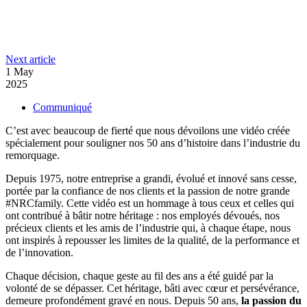
puissant
avec
LinkedIn
la
Facebook
nouvelle
plateforme
:
Next article
Email
à
LA
1 May
alimentation
#NRCFAMILY
2025
électrique
ENDEUILLÉE
des
Categories
Communiqué
–
Industries
SA
NRC
C’est avec beaucoup de fierté que nous dévoilons une vidéo créée
COFONDATRICE
spécialement pour souligner nos 50 ans d’histoire dans l’industrie du
MME
remorquage.
COLETTE
(MÉNARD)
Depuis 1975, notre entreprise a grandi, évolué et innové sans cesse,
PIGEON
portée par la confiance de nos clients et la passion de notre grande
S’EST
#NRCfamily. Cette vidéo est un hommage à tous ceux et celles qui
ÉTEINTE
ont contribué à bâtir notre héritage : nos employés dévoués, nos
précieux clients et les amis de l’industrie qui, à chaque étape, nous
ont inspirés à repousser les limites de la qualité, de la performance et
de l’innovation.
Chaque décision, chaque geste au fil des ans a été guidé par la
volonté de se dépasser. Cet héritage, bâti avec cœur et persévérance,
demeure profondément gravé en nous. Depuis 50 ans,
la passion du