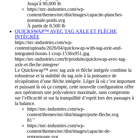
Jusqu'à 90,000 lb
https://nrc-industries.com/wp-
content/themes/nrc/dist/images/capacite-plancher-
nominale-poids.svg
À partir de 8,500 lb
QUICKSWAP™ AVEC TAG AXLE ET FLÈCHE
INTÉGRÉE
https://nrc-industries.com/wp-
content/uploads/2026/04/quickswap-with-tag-axle-and-
integrated-boom-1-crop-1536x951.jpg
https://nrc-industries.com/fr/produits/quickswap-avec-tag-
axle-et-fleche-integree/
Le Quickswap™ avec tag axle et flèche intégrée combine la
robustesse et la stabilité du tag axle à la puissance de
récupération d’une flèche intégrée. Léger là où c’est important
et puissant là où ça compte, cette nouvelle configuration offre
aux opérateurs une polyvalence maximale, sans compromis
sur l’efficacité ni sur la tranquillité d’esprit lors des passages à
la balance.
https://nrc-industries.com/wp-
content/themes/nrc/dist/images/porte-fleche.svg
81’’
https://nrc-industries.com/wp-
content/themes/nrc/dist/images/capacite-de-
remorquage.svg