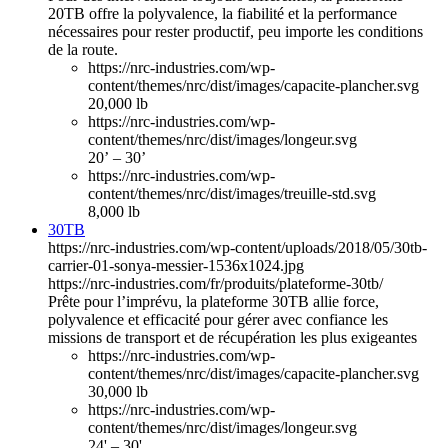
20TB offre la polyvalence, la fiabilité et la performance
nécessaires pour rester productif, peu importe les conditions
de la route.
https://nrc-industries.com/wp-
content/themes/nrc/dist/images/capacite-plancher.svg
20,000 lb
https://nrc-industries.com/wp-
content/themes/nrc/dist/images/longeur.svg
20’ – 30’
https://nrc-industries.com/wp-
content/themes/nrc/dist/images/treuille-std.svg
8,000 lb
30TB
https://nrc-industries.com/wp-content/uploads/2018/05/30tb-
carrier-01-sonya-messier-1536x1024.jpg
https://nrc-industries.com/fr/produits/plateforme-30tb/
Prête pour l’imprévu, la plateforme 30TB allie force,
polyvalence et efficacité pour gérer avec confiance les
missions de transport et de récupération les plus exigeantes
https://nrc-industries.com/wp-
content/themes/nrc/dist/images/capacite-plancher.svg
30,000 lb
https://nrc-industries.com/wp-
content/themes/nrc/dist/images/longeur.svg
24' – 30'