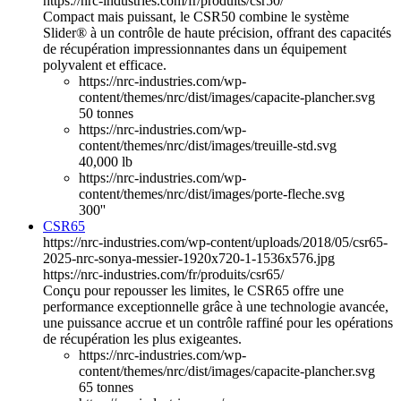
https://nrc-industries.com/fr/produits/csr50/
Compact mais puissant, le CSR50 combine le système
Slider® à un contrôle de haute précision, offrant des capacités
de récupération impressionnantes dans un équipement
polyvalent et efficace.
https://nrc-industries.com/wp-
content/themes/nrc/dist/images/capacite-plancher.svg
50 tonnes
https://nrc-industries.com/wp-
content/themes/nrc/dist/images/treuille-std.svg
40,000 lb
https://nrc-industries.com/wp-
content/themes/nrc/dist/images/porte-fleche.svg
300''
CSR65
https://nrc-industries.com/wp-content/uploads/2018/05/csr65-
2025-nrc-sonya-messier-1920x720-1-1536x576.jpg
https://nrc-industries.com/fr/produits/csr65/
Conçu pour repousser les limites, le CSR65 offre une
performance exceptionnelle grâce à une technologie avancée,
une puissance accrue et un contrôle raffiné pour les opérations
de récupération les plus exigeantes.
https://nrc-industries.com/wp-
content/themes/nrc/dist/images/capacite-plancher.svg
65 tonnes