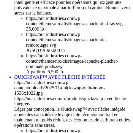
intelligente et efficace pour les opérateurs qui exigent une
polyvalence maximale à partir d’un seul camion. Bonus : zéro
stress sur la balance.
https://nrc-industries.com/wp-
content/themes/nrc/dist/images/capacite-du-bras.svg
35,000 lb+
https://nrc-industries.com/wp-
content/themes/nrc/dist/images/capacite-de-
remorquage.svg
JUSQU'À 90,000 lb
https://nrc-industries.com/wp-
content/themes/nrc/dist/images/capacite-plancher-
nominale-poids.svg
À partir de 6,500 lb
QUICKSWAP™ AVEC FLÈCHE INTÉGRÉE
https://nrc-industries.com/wp-
content/uploads/2025/11/quickswap-with-boom-
1536x1022.jpg
https://nrc-industries.com/fr/produits/quickswap-avec-fleche-
integree/
Léger par conception, le Quickswap™ avec flèche intégrée
ajoute des capacités de levage et de récupération tout en
maintenant un poids réduit, des économies de carburant et des
opérations sans stress.
https://nrc-industries.com/wp-