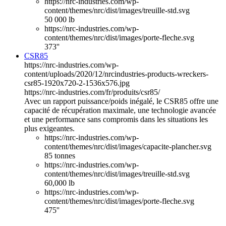
https://nrc-industries.com/wp-
content/themes/nrc/dist/images/treuille-std.svg
50 000 lb
https://nrc-industries.com/wp-
content/themes/nrc/dist/images/porte-fleche.svg
373''
CSR85
https://nrc-industries.com/wp-
content/uploads/2020/12/nrcindustries-products-wreckers-
csr85-1920x720-2-1536x576.jpg
https://nrc-industries.com/fr/produits/csr85/
Avec un rapport puissance/poids inégalé, le CSR85 offre une
capacité de récupération maximale, une technologie avancée
et une performance sans compromis dans les situations les
plus exigeantes.
https://nrc-industries.com/wp-
content/themes/nrc/dist/images/capacite-plancher.svg
85 tonnes
https://nrc-industries.com/wp-
content/themes/nrc/dist/images/treuille-std.svg
60,000 lb
https://nrc-industries.com/wp-
content/themes/nrc/dist/images/porte-fleche.svg
475''