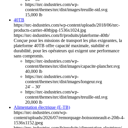
https://nrc-industries.com/wp-
content/themes/nrc/dist/images/treuille-std.svg
15,000 lb
40TB
https://nrc-industries.com/wp-content/uploads/2018/06/nrc-
products-carrier-40tbjpg-1536x1024.jpg
https://nrc-industries.com/fr/produits/plateforme-40tb/
Conçue pour les missions de transport les plus exigeantes, la
plateforme 40TB offre capacité maximale, stabilité et
durabilité, pour les opérateurs qui exigent une performance
sans compromis.
https://nrc-industries.com/wp-
content/themes/nrc/dist/images/capacite-plancher.svg
40,000 lb
https://nrc-industries.com/wp-
content/themes/nrc/dist/images/longeur.svg
24' – 30'
https://nrc-industries.com/wp-
content/themes/nrc/dist/images/treuille-std.svg
20,000 lb
Alimentation électrique (E-TB)
https://nrc-industries.com/wp-
content/uploads/2026/07/remorquage-boissonneault-e-20tb-4-
1536x1152.jpeg
https://nrc-industries.com/fr/produits/alimentation-electrique/