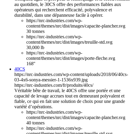
au quotidien, le 30CS offre des performances fiables aux
opérateurs qui recherchent efficacité, polyvalence et
durabilité, dans une dépanneuse facile à opérer.
https://nrc-industries.com/wp-
content/themes/nrc/dist/images/capacite-plancher.svg
30 tonnes
https://nrc-industries.com/wp-
content/themes/nrc/dist/images/treuille-std.svg
30,000 lb
https://nrc-industries.com/wp-
content/themes/nrc/dist/images/porte-fleche.svg
168''
40CS
https://nrc-industries.com/wp-content/uploads/2018/06/40cs-
03-4x6-sonya-messier-1-1536x939.jpg
https://nrc-industries.com/fr/produits/40cs/
Véritable bête de travail, le 40CS offre une portée et une
capacité de levage accrues tout en demeurant polyvalent et
fiable, ce qui en fait une solution de choix pour une grande
variété d’opérations.
https://nrc-industries.com/wp-
content/themes/nrc/dist/images/capacite-plancher.svg
40 tonnes
https://nrc-industries.com/wp-
content/themes/nrc/dist/images/treuille-std.svg