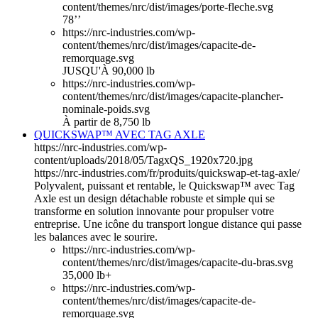
content/themes/nrc/dist/images/porte-fleche.svg
78’’
https://nrc-industries.com/wp-
content/themes/nrc/dist/images/capacite-de-
remorquage.svg
JUSQU'À 90,000 lb
https://nrc-industries.com/wp-
content/themes/nrc/dist/images/capacite-plancher-
nominale-poids.svg
À partir de 8,750 lb
QUICKSWAP™ AVEC TAG AXLE
https://nrc-industries.com/wp-
content/uploads/2018/05/TagxQS_1920x720.jpg
https://nrc-industries.com/fr/produits/quickswap-et-tag-axle/
Polyvalent, puissant et rentable, le Quickswap™ avec Tag
Axle est un design détachable robuste et simple qui se
transforme en solution innovante pour propulser votre
entreprise. Une icône du transport longue distance qui passe
les balances avec le sourire.
https://nrc-industries.com/wp-
content/themes/nrc/dist/images/capacite-du-bras.svg
35,000 lb+
https://nrc-industries.com/wp-
content/themes/nrc/dist/images/capacite-de-
remorquage.svg