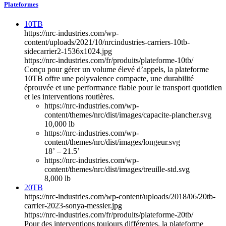
Plateformes
10TB
https://nrc-industries.com/wp-
content/uploads/2021/10/nrcindustries-carriers-10tb-
sidecarrier2-1536x1024.jpg
https://nrc-industries.com/fr/produits/plateforme-10tb/
Conçu pour gérer un volume élevé d’appels, la plateforme
10TB offre une polyvalence compacte, une durabilité
éprouvée et une performance fiable pour le transport quotidien
et les interventions routières.
https://nrc-industries.com/wp-
content/themes/nrc/dist/images/capacite-plancher.svg
10,000 lb
https://nrc-industries.com/wp-
content/themes/nrc/dist/images/longeur.svg
18’ – 21.5’
https://nrc-industries.com/wp-
content/themes/nrc/dist/images/treuille-std.svg
8,000 lb
20TB
https://nrc-industries.com/wp-content/uploads/2018/06/20tb-
carrier-2023-sonya-messier.jpg
https://nrc-industries.com/fr/produits/plateforme-20tb/
Pour des interventions toujours différentes, la plateforme