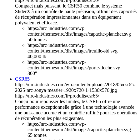
https://nrc-industries.com/fr/produits/csr50/
Compact mais puissant, le CSR50 combine le système
Slider® à un contrôle de haute précision, offrant des capacités
de récupération impressionnantes dans un équipement
polyvalent et efficace.
https://nrc-industries.com/wp-
content/themes/nrc/dist/images/capacite-plancher.svg
50 tonnes
https://nrc-industries.com/wp-
content/themes/nrc/dist/images/treuille-std.svg
40,000 lb
https://nrc-industries.com/wp-
content/themes/nrc/dist/images/porte-fleche.svg
300''
CSR65
https://nrc-industries.com/wp-content/uploads/2018/05/csr65-
2025-nrc-sonya-messier-1920x720-1-1536x576.jpg
https://nrc-industries.com/fr/produits/csr65/
Conçu pour repousser les limites, le CSR65 offre une
performance exceptionnelle grâce à une technologie avancée,
une puissance accrue et un contrôle raffiné pour les opérations
de récupération les plus exigeantes.
https://nrc-industries.com/wp-
content/themes/nrc/dist/images/capacite-plancher.svg
65 tonnes