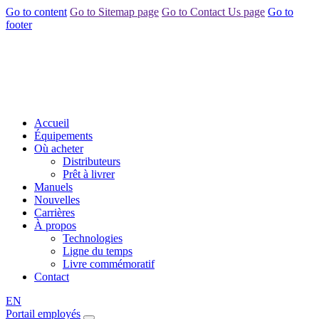
Go to content
Go to Sitemap page
Go to Contact Us page
Go to
footer
Accueil
Équipements
Où acheter
Distributeurs
Prêt à livrer
Manuels
Nouvelles
Carrières
À propos
Technologies
Ligne du temps
Livre commémoratif
Contact
EN
Portail employés