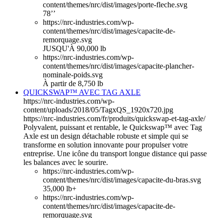
content/themes/nrc/dist/images/porte-fleche.svg
78’’
https://nrc-industries.com/wp-
content/themes/nrc/dist/images/capacite-de-
remorquage.svg
JUSQU'À 90,000 lb
https://nrc-industries.com/wp-
content/themes/nrc/dist/images/capacite-plancher-
nominale-poids.svg
À partir de 8,750 lb
QUICKSWAP™ AVEC TAG AXLE
https://nrc-industries.com/wp-
content/uploads/2018/05/TagxQS_1920x720.jpg
https://nrc-industries.com/fr/produits/quickswap-et-tag-axle/
Polyvalent, puissant et rentable, le Quickswap™ avec Tag
Axle est un design détachable robuste et simple qui se
transforme en solution innovante pour propulser votre
entreprise. Une icône du transport longue distance qui passe
les balances avec le sourire.
https://nrc-industries.com/wp-
content/themes/nrc/dist/images/capacite-du-bras.svg
35,000 lb+
https://nrc-industries.com/wp-
content/themes/nrc/dist/images/capacite-de-
remorquage.svg