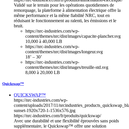
Validé sur le terrain pour les opérations quotidiennes de
remorquage, la plateforme à alimentation électrique offre la
même performance et la même fiabilité NRC, tout en
réduisant le fonctionnement au ralenti, les émissions et le
bruit.
https://nrc-industries.com/wp-
content/themes/nrc/dist/images/capacite-plancher.svg
10,000 à 40,000 LB
https://nrc-industries.com/wp-
content/themes/nrc/dist/images/longeur.svg
18’ – 30’
https://nrc-industries.com/wp-
content/themes/nrc/dist/images/treuille-std.svg
8,000 à 20,000 LB
Quickswap™
QUICKSWAP™
https://nrc-industries.com/wp-
content/uploads/2017/11/nrcindustries_products_quickswap_bl
sunset-1920x720-1-1536x576.jpg
https://nrc-industries.com/fr/produits/quickswap/
Avec une durabilité et une flexibilité éprouvées sans poids
supplémentaire, le Quickswap™ offre une solution