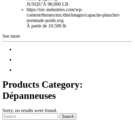
JUSQU'À 90,000 LB
https://nrc-industries.com/wp-
content/themes/nrc/dist/images/capacite-plancher-
nominale-poids.svg
À partir de 10,500 lb
See more
Products Category:
Dépanneuses
Sorry, no results were found.
Search
for: