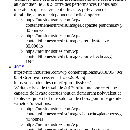
au quotidien, le 30CS offre des performances fiables aux
opérateurs qui recherchent efficacité, polyvalence et
durabilité, dans une dépanneuse facile à opérer.
https://nrc-industries.com/wp-
content/themes/nrc/dist/images/capacite-plancher.svg
30 tonnes
https://nrc-industries.com/wp-
content/themes/nrc/dist/images/treuille-std.svg
30,000 lb
https://nrc-industries.com/wp-
content/themes/nrc/dist/images/porte-fleche.svg
168''
40CS
https://nrc-industries.com/wp-content/uploads/2018/06/40cs-
03-4x6-sonya-messier-1-1536x939.jpg
https://nrc-industries.com/fr/produits/40cs/
Véritable bête de travail, le 40CS offre une portée et une
capacité de levage accrues tout en demeurant polyvalent et
fiable, ce qui en fait une solution de choix pour une grande
variété d’opérations.
https://nrc-industries.com/wp-
content/themes/nrc/dist/images/capacite-plancher.svg
40 tonnes
https://nrc-industries.com/wp-
content/themes/nrc/dist/images/treuille-std.svg