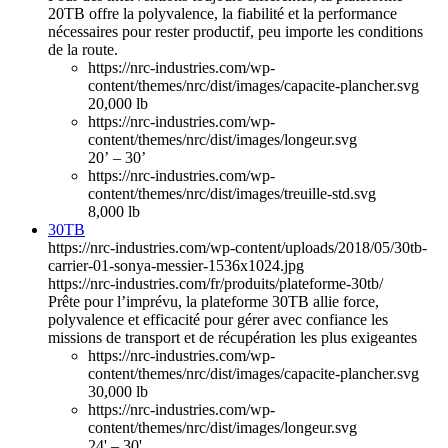
20TB offre la polyvalence, la fiabilité et la performance
nécessaires pour rester productif, peu importe les conditions
de la route.
https://nrc-industries.com/wp-
content/themes/nrc/dist/images/capacite-plancher.svg
20,000 lb
https://nrc-industries.com/wp-
content/themes/nrc/dist/images/longeur.svg
20’ – 30’
https://nrc-industries.com/wp-
content/themes/nrc/dist/images/treuille-std.svg
8,000 lb
30TB
https://nrc-industries.com/wp-content/uploads/2018/05/30tb-
carrier-01-sonya-messier-1536x1024.jpg
https://nrc-industries.com/fr/produits/plateforme-30tb/
Prête pour l’imprévu, la plateforme 30TB allie force,
polyvalence et efficacité pour gérer avec confiance les
missions de transport et de récupération les plus exigeantes
https://nrc-industries.com/wp-
content/themes/nrc/dist/images/capacite-plancher.svg
30,000 lb
https://nrc-industries.com/wp-
content/themes/nrc/dist/images/longeur.svg
24' – 30'