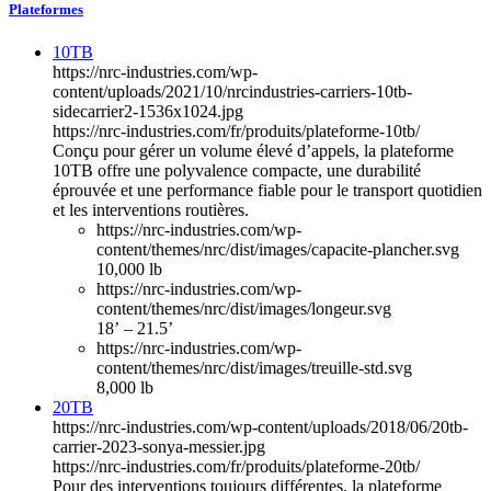
Plateformes
10TB
https://nrc-industries.com/wp-
content/uploads/2021/10/nrcindustries-carriers-10tb-
sidecarrier2-1536x1024.jpg
https://nrc-industries.com/fr/produits/plateforme-10tb/
Conçu pour gérer un volume élevé d’appels, la plateforme
10TB offre une polyvalence compacte, une durabilité
éprouvée et une performance fiable pour le transport quotidien
et les interventions routières.
https://nrc-industries.com/wp-
content/themes/nrc/dist/images/capacite-plancher.svg
10,000 lb
https://nrc-industries.com/wp-
content/themes/nrc/dist/images/longeur.svg
18’ – 21.5’
https://nrc-industries.com/wp-
content/themes/nrc/dist/images/treuille-std.svg
8,000 lb
20TB
https://nrc-industries.com/wp-content/uploads/2018/06/20tb-
carrier-2023-sonya-messier.jpg
https://nrc-industries.com/fr/produits/plateforme-20tb/
Pour des interventions toujours différentes, la plateforme