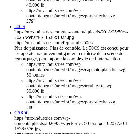
40,000 lb
https://nrc-industries.com/wp-
content/themes/nrc/dist/images/porte-fleche.svg
279''
50CS
https://nrc-industries.com/wp-content/uploads/2018/05/50cs-
2025-website-2-1536x1024.jpg
https://nrc-industries.com/fr/produits/50cs/
Plus de puissance. Plus de contrôle. Le 50CS est conçu pour
les opérateurs qui veulent garder la maîtrise de la scène de
remorquage, peu importe la complexité de l’intervention.
https://nrc-industries.com/wp-
content/themes/nrc/dist/images/capacite-plancher.svg
50 tonnes
https://nrc-industries.com/wp-
content/themes/nrc/dist/images/treuille-std.svg
50,000 lb
https://nrc-industries.com/wp-
content/themes/nrc/dist/images/porte-fleche.svg
280''
CSR50
https://nrc-industries.com/wp-
content/uploads/2020/02/wrecker-csr50-orange-1920x720-1-
1536x576.jpg