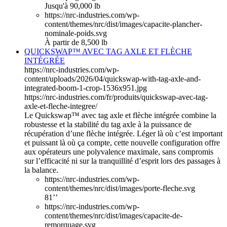
Jusqu'à 90,000 lb
https://nrc-industries.com/wp-
content/themes/nrc/dist/images/capacite-plancher-
nominale-poids.svg
À partir de 8,500 lb
QUICKSWAP™ AVEC TAG AXLE ET FLÈCHE
INTÉGRÉE
https://nrc-industries.com/wp-
content/uploads/2026/04/quickswap-with-tag-axle-and-
integrated-boom-1-crop-1536x951.jpg
https://nrc-industries.com/fr/produits/quickswap-avec-tag-
axle-et-fleche-integree/
Le Quickswap™ avec tag axle et flèche intégrée combine la
robustesse et la stabilité du tag axle à la puissance de
récupération d’une flèche intégrée. Léger là où c’est important
et puissant là où ça compte, cette nouvelle configuration offre
aux opérateurs une polyvalence maximale, sans compromis
sur l’efficacité ni sur la tranquillité d’esprit lors des passages à
la balance.
https://nrc-industries.com/wp-
content/themes/nrc/dist/images/porte-fleche.svg
81’’
https://nrc-industries.com/wp-
content/themes/nrc/dist/images/capacite-de-
remorquage.svg