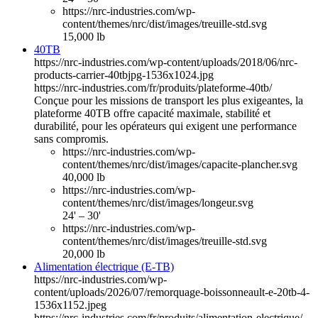
https://nrc-industries.com/wp-
content/themes/nrc/dist/images/treuille-std.svg
15,000 lb
40TB
https://nrc-industries.com/wp-content/uploads/2018/06/nrc-
products-carrier-40tbjpg-1536x1024.jpg
https://nrc-industries.com/fr/produits/plateforme-40tb/
Conçue pour les missions de transport les plus exigeantes, la
plateforme 40TB offre capacité maximale, stabilité et
durabilité, pour les opérateurs qui exigent une performance
sans compromis.
https://nrc-industries.com/wp-
content/themes/nrc/dist/images/capacite-plancher.svg
40,000 lb
https://nrc-industries.com/wp-
content/themes/nrc/dist/images/longeur.svg
24' – 30'
https://nrc-industries.com/wp-
content/themes/nrc/dist/images/treuille-std.svg
20,000 lb
Alimentation électrique (E-TB)
https://nrc-industries.com/wp-
content/uploads/2026/07/remorquage-boissonneault-e-20tb-4-
1536x1152.jpeg
https://nrc-industries.com/fr/produits/alimentation-electrique/