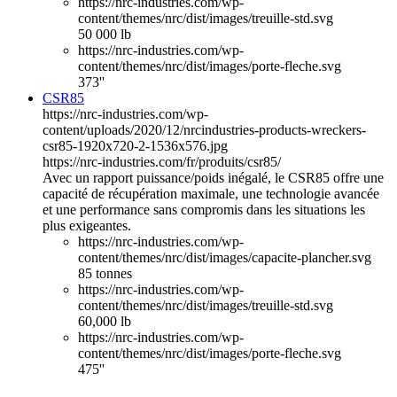
https://nrc-industries.com/wp-
content/themes/nrc/dist/images/treuille-std.svg
50 000 lb
https://nrc-industries.com/wp-
content/themes/nrc/dist/images/porte-fleche.svg
373''
CSR85
https://nrc-industries.com/wp-
content/uploads/2020/12/nrcindustries-products-wreckers-
csr85-1920x720-2-1536x576.jpg
https://nrc-industries.com/fr/produits/csr85/
Avec un rapport puissance/poids inégalé, le CSR85 offre une
capacité de récupération maximale, une technologie avancée
et une performance sans compromis dans les situations les
plus exigeantes.
https://nrc-industries.com/wp-
content/themes/nrc/dist/images/capacite-plancher.svg
85 tonnes
https://nrc-industries.com/wp-
content/themes/nrc/dist/images/treuille-std.svg
60,000 lb
https://nrc-industries.com/wp-
content/themes/nrc/dist/images/porte-fleche.svg
475''