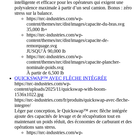
intelligente et efficace pour les opérateurs qui exigent une
polyvalence maximale à partir d’un seul camion. Bonus : zéro
stress sur la balance.
https://nrc-industries.com/wp-
content/themes/nrc/dist/images/capacite-du-bras.svg
35,000 lb+
https://nrc-industries.com/wp-
content/themes/nrc/dist/images/capacite-de-
remorquage.svg
JUSQU'À 90,000 lb
https://nrc-industries.com/wp-
content/themes/nrc/dist/images/capacite-plancher-
nominale-poids.svg
À partir de 6,500 lb
QUICKSWAP™ AVEC FLÈCHE INTÉGRÉE
https://nrc-industries.com/wp-
content/uploads/2025/11/quickswap-with-boom-
1536x1022.jpg
https://nrc-industries.com/fr/produits/quickswap-avec-fleche-
integree/
Léger par conception, le Quickswap™ avec flèche intégrée
ajoute des capacités de levage et de récupération tout en
maintenant un poids réduit, des économies de carburant et des
opérations sans stress.
https://nrc-industries.com/wp-