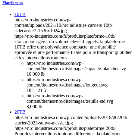
Plateformes
10TB
https://nrc-industries.com/wp-
content/uploads/2021/10/nrcindustries-carriers-10tb-
sidecarrier2-1536x1024.jpg
https://nrc-industries.com/fr/produits/plateforme-10tb/
Conçu pour gérer un volume élevé d’appels, la plateforme
10TB offre une polyvalence compacte, une durabilité
éprouvée et une performance fiable pour le transport quotidien
et les interventions routières.
https://nrc-industries.com/wp-
content/themes/nrc/dist/images/capacite-plancher.svg
10,000 lb
https://nrc-industries.com/wp-
content/themes/nrc/dist/images/longeur.svg
18’ – 21.5’
https://nrc-industries.com/wp-
content/themes/nrc/dist/images/treuille-std.svg
8,000 lb
20TB
https://nrc-industries.com/wp-content/uploads/2018/06/20tb-
carrier-2023-sonya-messier.jpg
https://nrc-industries.com/fr/produits/plateforme-20tb/
Pour des interventions toujours différentes, la plateforme