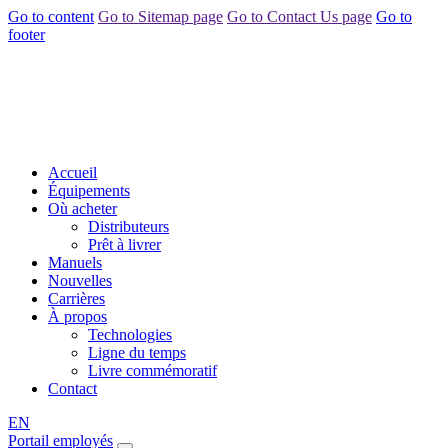
Go to content
Go to Sitemap page
Go to Contact Us page
Go to
footer
Accueil
Équipements
Où acheter
Distributeurs
Prêt à livrer
Manuels
Nouvelles
Carrières
À propos
Technologies
Ligne du temps
Livre commémoratif
Contact
EN
Portail employés