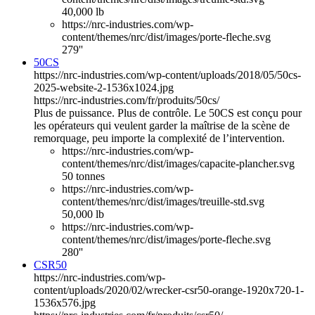
40,000 lb
https://nrc-industries.com/wp-
content/themes/nrc/dist/images/porte-fleche.svg
279''
50CS
https://nrc-industries.com/wp-content/uploads/2018/05/50cs-
2025-website-2-1536x1024.jpg
https://nrc-industries.com/fr/produits/50cs/
Plus de puissance. Plus de contrôle. Le 50CS est conçu pour
les opérateurs qui veulent garder la maîtrise de la scène de
remorquage, peu importe la complexité de l’intervention.
https://nrc-industries.com/wp-
content/themes/nrc/dist/images/capacite-plancher.svg
50 tonnes
https://nrc-industries.com/wp-
content/themes/nrc/dist/images/treuille-std.svg
50,000 lb
https://nrc-industries.com/wp-
content/themes/nrc/dist/images/porte-fleche.svg
280''
CSR50
https://nrc-industries.com/wp-
content/uploads/2020/02/wrecker-csr50-orange-1920x720-1-
1536x576.jpg