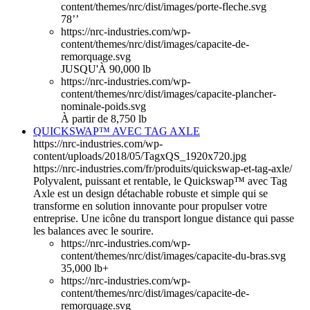
content/themes/nrc/dist/images/porte-fleche.svg
78’’
https://nrc-industries.com/wp-
content/themes/nrc/dist/images/capacite-de-
remorquage.svg
JUSQU'À 90,000 lb
https://nrc-industries.com/wp-
content/themes/nrc/dist/images/capacite-plancher-
nominale-poids.svg
À partir de 8,750 lb
QUICKSWAP™ AVEC TAG AXLE
https://nrc-industries.com/wp-
content/uploads/2018/05/TagxQS_1920x720.jpg
https://nrc-industries.com/fr/produits/quickswap-et-tag-axle/
Polyvalent, puissant et rentable, le Quickswap™ avec Tag
Axle est un design détachable robuste et simple qui se
transforme en solution innovante pour propulser votre
entreprise. Une icône du transport longue distance qui passe
les balances avec le sourire.
https://nrc-industries.com/wp-
content/themes/nrc/dist/images/capacite-du-bras.svg
35,000 lb+
https://nrc-industries.com/wp-
content/themes/nrc/dist/images/capacite-de-
remorquage.svg