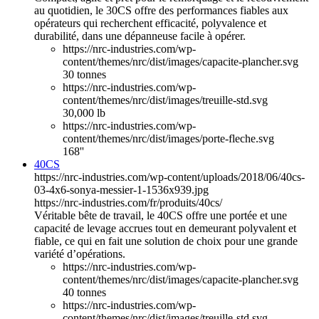
au quotidien, le 30CS offre des performances fiables aux
opérateurs qui recherchent efficacité, polyvalence et
durabilité, dans une dépanneuse facile à opérer.
https://nrc-industries.com/wp-
content/themes/nrc/dist/images/capacite-plancher.svg
30 tonnes
https://nrc-industries.com/wp-
content/themes/nrc/dist/images/treuille-std.svg
30,000 lb
https://nrc-industries.com/wp-
content/themes/nrc/dist/images/porte-fleche.svg
168''
40CS
https://nrc-industries.com/wp-content/uploads/2018/06/40cs-
03-4x6-sonya-messier-1-1536x939.jpg
https://nrc-industries.com/fr/produits/40cs/
Véritable bête de travail, le 40CS offre une portée et une
capacité de levage accrues tout en demeurant polyvalent et
fiable, ce qui en fait une solution de choix pour une grande
variété d’opérations.
https://nrc-industries.com/wp-
content/themes/nrc/dist/images/capacite-plancher.svg
40 tonnes
https://nrc-industries.com/wp-
content/themes/nrc/dist/images/treuille-std.svg