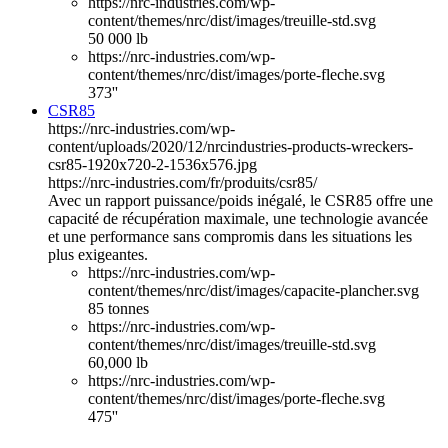
https://nrc-industries.com/wp-
content/themes/nrc/dist/images/treuille-std.svg
50 000 lb
https://nrc-industries.com/wp-
content/themes/nrc/dist/images/porte-fleche.svg
373''
CSR85
https://nrc-industries.com/wp-
content/uploads/2020/12/nrcindustries-products-wreckers-
csr85-1920x720-2-1536x576.jpg
https://nrc-industries.com/fr/produits/csr85/
Avec un rapport puissance/poids inégalé, le CSR85 offre une
capacité de récupération maximale, une technologie avancée
et une performance sans compromis dans les situations les
plus exigeantes.
https://nrc-industries.com/wp-
content/themes/nrc/dist/images/capacite-plancher.svg
85 tonnes
https://nrc-industries.com/wp-
content/themes/nrc/dist/images/treuille-std.svg
60,000 lb
https://nrc-industries.com/wp-
content/themes/nrc/dist/images/porte-fleche.svg
475''