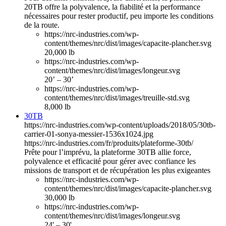
20TB offre la polyvalence, la fiabilité et la performance
nécessaires pour rester productif, peu importe les conditions
de la route.
https://nrc-industries.com/wp-
content/themes/nrc/dist/images/capacite-plancher.svg
20,000 lb
https://nrc-industries.com/wp-
content/themes/nrc/dist/images/longeur.svg
20’ – 30’
https://nrc-industries.com/wp-
content/themes/nrc/dist/images/treuille-std.svg
8,000 lb
30TB
https://nrc-industries.com/wp-content/uploads/2018/05/30tb-
carrier-01-sonya-messier-1536x1024.jpg
https://nrc-industries.com/fr/produits/plateforme-30tb/
Prête pour l’imprévu, la plateforme 30TB allie force,
polyvalence et efficacité pour gérer avec confiance les
missions de transport et de récupération les plus exigeantes
https://nrc-industries.com/wp-
content/themes/nrc/dist/images/capacite-plancher.svg
30,000 lb
https://nrc-industries.com/wp-
content/themes/nrc/dist/images/longeur.svg
24' – 30'