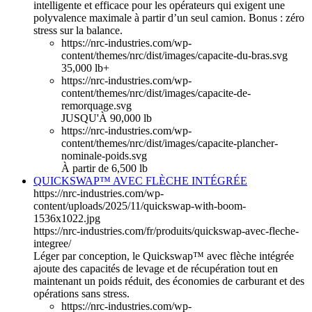
intelligente et efficace pour les opérateurs qui exigent une
polyvalence maximale à partir d’un seul camion. Bonus : zéro
stress sur la balance.
https://nrc-industries.com/wp-
content/themes/nrc/dist/images/capacite-du-bras.svg
35,000 lb+
https://nrc-industries.com/wp-
content/themes/nrc/dist/images/capacite-de-
remorquage.svg
JUSQU'À 90,000 lb
https://nrc-industries.com/wp-
content/themes/nrc/dist/images/capacite-plancher-
nominale-poids.svg
À partir de 6,500 lb
QUICKSWAP™ AVEC FLÈCHE INTÉGRÉE
https://nrc-industries.com/wp-
content/uploads/2025/11/quickswap-with-boom-
1536x1022.jpg
https://nrc-industries.com/fr/produits/quickswap-avec-fleche-
integree/
Léger par conception, le Quickswap™ avec flèche intégrée
ajoute des capacités de levage et de récupération tout en
maintenant un poids réduit, des économies de carburant et des
opérations sans stress.
https://nrc-industries.com/wp-