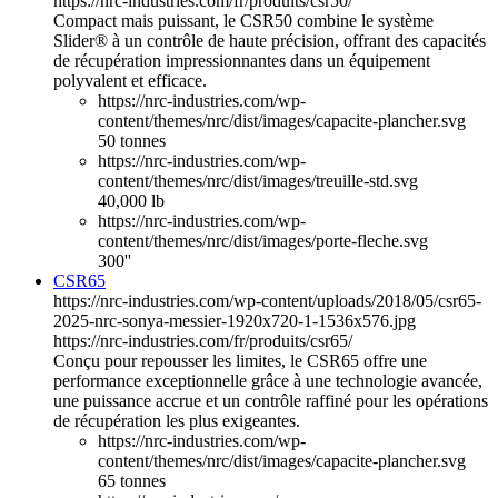
https://nrc-industries.com/fr/produits/csr50/
Compact mais puissant, le CSR50 combine le système
Slider® à un contrôle de haute précision, offrant des capacités
de récupération impressionnantes dans un équipement
polyvalent et efficace.
https://nrc-industries.com/wp-
content/themes/nrc/dist/images/capacite-plancher.svg
50 tonnes
https://nrc-industries.com/wp-
content/themes/nrc/dist/images/treuille-std.svg
40,000 lb
https://nrc-industries.com/wp-
content/themes/nrc/dist/images/porte-fleche.svg
300''
CSR65
https://nrc-industries.com/wp-content/uploads/2018/05/csr65-
2025-nrc-sonya-messier-1920x720-1-1536x576.jpg
https://nrc-industries.com/fr/produits/csr65/
Conçu pour repousser les limites, le CSR65 offre une
performance exceptionnelle grâce à une technologie avancée,
une puissance accrue et un contrôle raffiné pour les opérations
de récupération les plus exigeantes.
https://nrc-industries.com/wp-
content/themes/nrc/dist/images/capacite-plancher.svg
65 tonnes