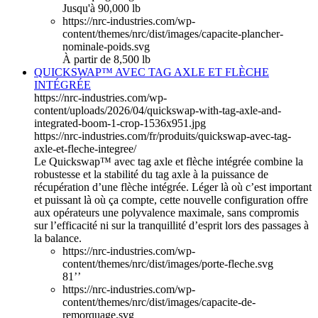
Jusqu'à 90,000 lb
https://nrc-industries.com/wp-
content/themes/nrc/dist/images/capacite-plancher-
nominale-poids.svg
À partir de 8,500 lb
QUICKSWAP™ AVEC TAG AXLE ET FLÈCHE
INTÉGRÉE
https://nrc-industries.com/wp-
content/uploads/2026/04/quickswap-with-tag-axle-and-
integrated-boom-1-crop-1536x951.jpg
https://nrc-industries.com/fr/produits/quickswap-avec-tag-
axle-et-fleche-integree/
Le Quickswap™ avec tag axle et flèche intégrée combine la
robustesse et la stabilité du tag axle à la puissance de
récupération d’une flèche intégrée. Léger là où c’est important
et puissant là où ça compte, cette nouvelle configuration offre
aux opérateurs une polyvalence maximale, sans compromis
sur l’efficacité ni sur la tranquillité d’esprit lors des passages à
la balance.
https://nrc-industries.com/wp-
content/themes/nrc/dist/images/porte-fleche.svg
81’’
https://nrc-industries.com/wp-
content/themes/nrc/dist/images/capacite-de-
remorquage.svg