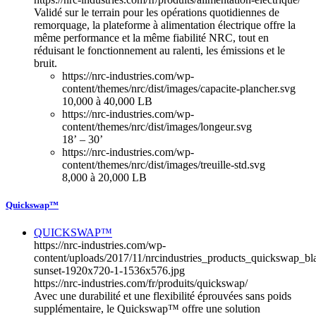
Validé sur le terrain pour les opérations quotidiennes de
remorquage, la plateforme à alimentation électrique offre la
même performance et la même fiabilité NRC, tout en
réduisant le fonctionnement au ralenti, les émissions et le
bruit.
https://nrc-industries.com/wp-
content/themes/nrc/dist/images/capacite-plancher.svg
10,000 à 40,000 LB
https://nrc-industries.com/wp-
content/themes/nrc/dist/images/longeur.svg
18’ – 30’
https://nrc-industries.com/wp-
content/themes/nrc/dist/images/treuille-std.svg
8,000 à 20,000 LB
Quickswap™
QUICKSWAP™
https://nrc-industries.com/wp-
content/uploads/2017/11/nrcindustries_products_quickswap_bl
sunset-1920x720-1-1536x576.jpg
https://nrc-industries.com/fr/produits/quickswap/
Avec une durabilité et une flexibilité éprouvées sans poids
supplémentaire, le Quickswap™ offre une solution