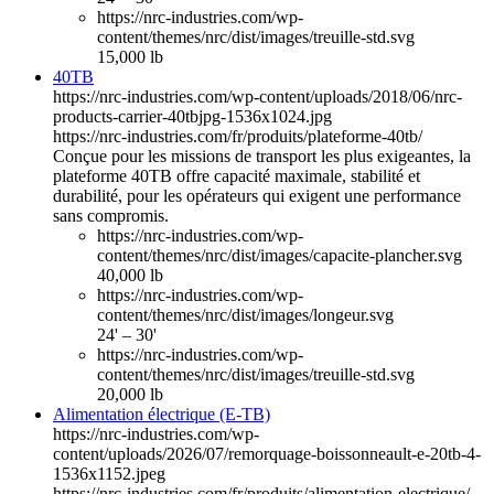
https://nrc-industries.com/wp-
content/themes/nrc/dist/images/treuille-std.svg
15,000 lb
40TB
https://nrc-industries.com/wp-content/uploads/2018/06/nrc-
products-carrier-40tbjpg-1536x1024.jpg
https://nrc-industries.com/fr/produits/plateforme-40tb/
Conçue pour les missions de transport les plus exigeantes, la
plateforme 40TB offre capacité maximale, stabilité et
durabilité, pour les opérateurs qui exigent une performance
sans compromis.
https://nrc-industries.com/wp-
content/themes/nrc/dist/images/capacite-plancher.svg
40,000 lb
https://nrc-industries.com/wp-
content/themes/nrc/dist/images/longeur.svg
24' – 30'
https://nrc-industries.com/wp-
content/themes/nrc/dist/images/treuille-std.svg
20,000 lb
Alimentation électrique (E-TB)
https://nrc-industries.com/wp-
content/uploads/2026/07/remorquage-boissonneault-e-20tb-4-
1536x1152.jpeg
https://nrc-industries.com/fr/produits/alimentation-electrique/