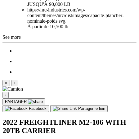
JUSQU'À 90,000 LB
https://nrc-industries.com/wp-
content/themes/nrc/dist/images/capacite-plancher-
nominale-poids.svg
À partir de 10,500 lb
See more
×
‹
›
PARTAGER
Facebook
Partager le lien
2022 FREIGHTLINER M2-106 WITH
20TB CARRIER