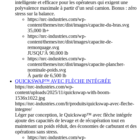
intelligente et efficace pour les opérateurs qui exigent une
polyvalence maximale à partir d’un seul camion. Bonus : zéro
stress sur la balance.
https://nrc-industries.com/wp-
content/themes/nrc/dist/images/capacite-du-bras.svg
35,000 lb+
https://nrc-industries.com/wp-
content/themes/nrc/dist/images/capacite-de-
remorquage.svg
JUSQU'À 90,000 lb
https://nrc-industries.com/wp-
content/themes/nrc/dist/images/capacite-plancher-
nominale-poids.svg
À partir de 6,500 lb
QUICKSWAP™ AVEC FLÈCHE INTÉGRÉE
https://nrc-industries.com/wp-
content/uploads/2025/11/quickswap-with-boom-
1536x1022.jpg
https://nrc-industries.com/fr/produits/quickswap-avec-fleche-
integree/
Léger par conception, le Quickswap™ avec flèche intégrée
ajoute des capacités de levage et de récupération tout en
maintenant un poids réduit, des économies de carburant et des
opérations sans stress.
https://nrc-industries.com/wp-