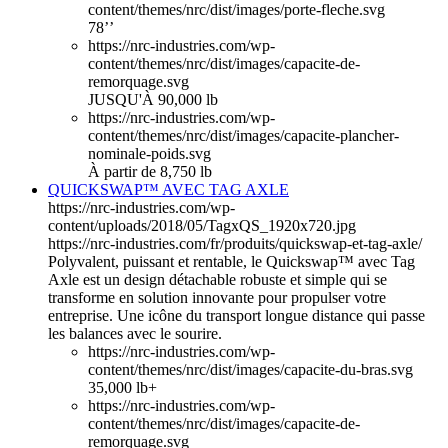
content/themes/nrc/dist/images/porte-fleche.svg
78’’
https://nrc-industries.com/wp-
content/themes/nrc/dist/images/capacite-de-
remorquage.svg
JUSQU'À 90,000 lb
https://nrc-industries.com/wp-
content/themes/nrc/dist/images/capacite-plancher-
nominale-poids.svg
À partir de 8,750 lb
QUICKSWAP™ AVEC TAG AXLE
https://nrc-industries.com/wp-
content/uploads/2018/05/TagxQS_1920x720.jpg
https://nrc-industries.com/fr/produits/quickswap-et-tag-axle/
Polyvalent, puissant et rentable, le Quickswap™ avec Tag
Axle est un design détachable robuste et simple qui se
transforme en solution innovante pour propulser votre
entreprise. Une icône du transport longue distance qui passe
les balances avec le sourire.
https://nrc-industries.com/wp-
content/themes/nrc/dist/images/capacite-du-bras.svg
35,000 lb+
https://nrc-industries.com/wp-
content/themes/nrc/dist/images/capacite-de-
remorquage.svg