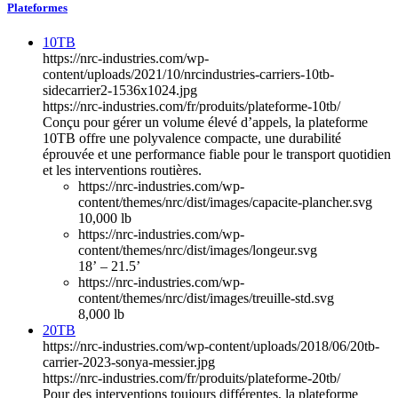
Plateformes
10TB
https://nrc-industries.com/wp-
content/uploads/2021/10/nrcindustries-carriers-10tb-
sidecarrier2-1536x1024.jpg
https://nrc-industries.com/fr/produits/plateforme-10tb/
Conçu pour gérer un volume élevé d’appels, la plateforme
10TB offre une polyvalence compacte, une durabilité
éprouvée et une performance fiable pour le transport quotidien
et les interventions routières.
https://nrc-industries.com/wp-
content/themes/nrc/dist/images/capacite-plancher.svg
10,000 lb
https://nrc-industries.com/wp-
content/themes/nrc/dist/images/longeur.svg
18’ – 21.5’
https://nrc-industries.com/wp-
content/themes/nrc/dist/images/treuille-std.svg
8,000 lb
20TB
https://nrc-industries.com/wp-content/uploads/2018/06/20tb-
carrier-2023-sonya-messier.jpg
https://nrc-industries.com/fr/produits/plateforme-20tb/
Pour des interventions toujours différentes, la plateforme