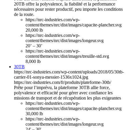
20TB offre la polyvalence, la fiabilité et la performance
nécessaires pour rester productif, peu importe les conditions
de la route.
https://nrc-industries.com/wp-
content/themes/nrc/dist/images/capacite-plancher.svg
20,000 lb
https://nrc-industries.com/wp-
content/themes/nrc/dist/images/longeur.svg
20’ – 30’
https://nrc-industries.com/wp-
content/themes/nrc/dist/images/treuille-std.svg
8,000 lb
30TB
https://nrc-industries.com/wp-content/uploads/2018/05/30tb-
carrier-01-sonya-messier-1536x1024.jpg
https://nrc-industries.com/fr/produits/plateforme-30tb/
Prête pour l’imprévu, la plateforme 30TB allie force,
polyvalence et efficacité pour gérer avec confiance les
missions de transport et de récupération les plus exigeantes
https://nrc-industries.com/wp-
content/themes/nrc/dist/images/capacite-plancher.svg
30,000 lb
https://nrc-industries.com/wp-
content/themes/nrc/dist/images/longeur.svg
24' – 30'