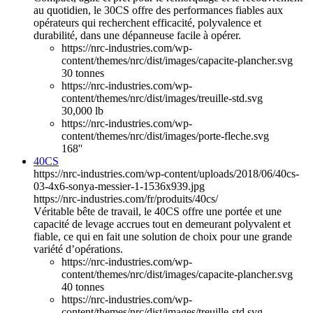
au quotidien, le 30CS offre des performances fiables aux
opérateurs qui recherchent efficacité, polyvalence et
durabilité, dans une dépanneuse facile à opérer.
https://nrc-industries.com/wp-
content/themes/nrc/dist/images/capacite-plancher.svg
30 tonnes
https://nrc-industries.com/wp-
content/themes/nrc/dist/images/treuille-std.svg
30,000 lb
https://nrc-industries.com/wp-
content/themes/nrc/dist/images/porte-fleche.svg
168''
40CS
https://nrc-industries.com/wp-content/uploads/2018/06/40cs-
03-4x6-sonya-messier-1-1536x939.jpg
https://nrc-industries.com/fr/produits/40cs/
Véritable bête de travail, le 40CS offre une portée et une
capacité de levage accrues tout en demeurant polyvalent et
fiable, ce qui en fait une solution de choix pour une grande
variété d’opérations.
https://nrc-industries.com/wp-
content/themes/nrc/dist/images/capacite-plancher.svg
40 tonnes
https://nrc-industries.com/wp-
content/themes/nrc/dist/images/treuille-std.svg