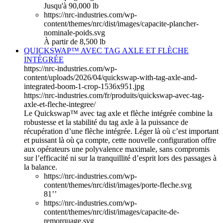
Jusqu'à 90,000 lb
https://nrc-industries.com/wp-
content/themes/nrc/dist/images/capacite-plancher-
nominale-poids.svg
À partir de 8,500 lb
QUICKSWAP™ AVEC TAG AXLE ET FLÈCHE
INTÉGRÉE
https://nrc-industries.com/wp-
content/uploads/2026/04/quickswap-with-tag-axle-and-
integrated-boom-1-crop-1536x951.jpg
https://nrc-industries.com/fr/produits/quickswap-avec-tag-
axle-et-fleche-integree/
Le Quickswap™ avec tag axle et flèche intégrée combine la
robustesse et la stabilité du tag axle à la puissance de
récupération d’une flèche intégrée. Léger là où c’est important
et puissant là où ça compte, cette nouvelle configuration offre
aux opérateurs une polyvalence maximale, sans compromis
sur l’efficacité ni sur la tranquillité d’esprit lors des passages à
la balance.
https://nrc-industries.com/wp-
content/themes/nrc/dist/images/porte-fleche.svg
81’’
https://nrc-industries.com/wp-
content/themes/nrc/dist/images/capacite-de-
remorquage.svg