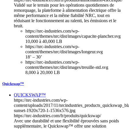
Validé sur le terrain pour les opérations quotidiennes de
remorquage, la plateforme à alimentation électrique offre la
même performance et la même fiabilité NRC, tout en
réduisant le fonctionnement au ralenti, les émissions et le
bruit.
https://nrc-industries.com/wp-
content/themes/nrc/dist/images/capacite-plancher.svg
10,000 à 40,000 LB
https://nrc-industries.com/wp-
content/themes/nrc/dist/images/longeur.svg
18’ – 30’
https://nrc-industries.com/wp-
content/themes/nrc/dist/images/treuille-std.svg
8,000 à 20,000 LB
Quickswap™
QUICKSWAP™
https://nrc-industries.com/wp-
content/uploads/2017/11/nrcindustries_products_quickswap_bl
sunset-1920x720-1-1536x576.jpg
https://nrc-industries.com/fr/produits/quickswap/
Avec une durabilité et une flexibilité éprouvées sans poids
supplémentaire, le Quickswap™ offre une solution