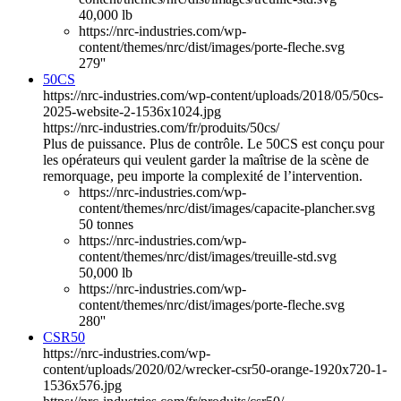
40,000 lb
https://nrc-industries.com/wp-
content/themes/nrc/dist/images/porte-fleche.svg
279''
50CS
https://nrc-industries.com/wp-content/uploads/2018/05/50cs-
2025-website-2-1536x1024.jpg
https://nrc-industries.com/fr/produits/50cs/
Plus de puissance. Plus de contrôle. Le 50CS est conçu pour
les opérateurs qui veulent garder la maîtrise de la scène de
remorquage, peu importe la complexité de l’intervention.
https://nrc-industries.com/wp-
content/themes/nrc/dist/images/capacite-plancher.svg
50 tonnes
https://nrc-industries.com/wp-
content/themes/nrc/dist/images/treuille-std.svg
50,000 lb
https://nrc-industries.com/wp-
content/themes/nrc/dist/images/porte-fleche.svg
280''
CSR50
https://nrc-industries.com/wp-
content/uploads/2020/02/wrecker-csr50-orange-1920x720-1-
1536x576.jpg