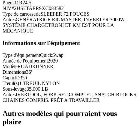
Pneus
11R24.5
NIV#
2HSFTAER9XC083582
Type de carrosserie
SLEEPER 72 POUCES
Autres
GÉNÉRATRICE RIGMASTER, INVERTER 3000W,
SYSTÈME CHARGETRONI ET KM EST POUR LA
MÉCANIQUE
Informations sur l'équipement
Type d'équipement
QuickSwap
Année de l'équipement
2020
Modèle
ROADRUNNER
Dimensions
36'
Capacité
35 t
Treuil(s)
1 TREUIL NYLON
Sous-levage
35,000 LB
Autres
IVERTOOL, FORK SET COMPLET, SNATCH BLOCKS,
CHAINES COMPRIS. PRÊT A TRAVAILLER
Autres modèles qui pourraient vous
plaire