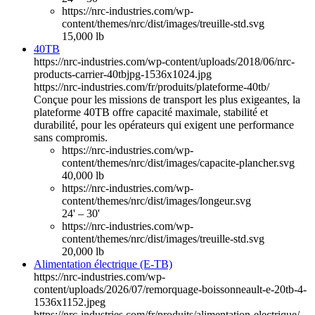
https://nrc-industries.com/wp-
content/themes/nrc/dist/images/treuille-std.svg
15,000 lb
40TB
https://nrc-industries.com/wp-content/uploads/2018/06/nrc-
products-carrier-40tbjpg-1536x1024.jpg
https://nrc-industries.com/fr/produits/plateforme-40tb/
Conçue pour les missions de transport les plus exigeantes, la
plateforme 40TB offre capacité maximale, stabilité et
durabilité, pour les opérateurs qui exigent une performance
sans compromis.
https://nrc-industries.com/wp-
content/themes/nrc/dist/images/capacite-plancher.svg
40,000 lb
https://nrc-industries.com/wp-
content/themes/nrc/dist/images/longeur.svg
24' – 30'
https://nrc-industries.com/wp-
content/themes/nrc/dist/images/treuille-std.svg
20,000 lb
Alimentation électrique (E-TB)
https://nrc-industries.com/wp-
content/uploads/2026/07/remorquage-boissonneault-e-20tb-4-
1536x1152.jpeg
https://nrc-industries.com/fr/produits/alimentation-electrique/