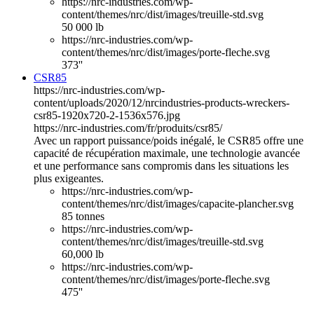
https://nrc-industries.com/wp-
content/themes/nrc/dist/images/treuille-std.svg
50 000 lb
https://nrc-industries.com/wp-
content/themes/nrc/dist/images/porte-fleche.svg
373''
CSR85
https://nrc-industries.com/wp-
content/uploads/2020/12/nrcindustries-products-wreckers-
csr85-1920x720-2-1536x576.jpg
https://nrc-industries.com/fr/produits/csr85/
Avec un rapport puissance/poids inégalé, le CSR85 offre une
capacité de récupération maximale, une technologie avancée
et une performance sans compromis dans les situations les
plus exigeantes.
https://nrc-industries.com/wp-
content/themes/nrc/dist/images/capacite-plancher.svg
85 tonnes
https://nrc-industries.com/wp-
content/themes/nrc/dist/images/treuille-std.svg
60,000 lb
https://nrc-industries.com/wp-
content/themes/nrc/dist/images/porte-fleche.svg
475''