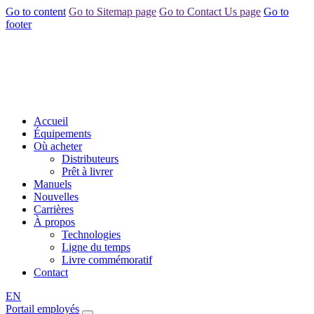
Go to content
Go to Sitemap page
Go to Contact Us page
Go to
footer
Accueil
Équipements
Où acheter
Distributeurs
Prêt à livrer
Manuels
Nouvelles
Carrières
À propos
Technologies
Ligne du temps
Livre commémoratif
Contact
EN
Portail employés