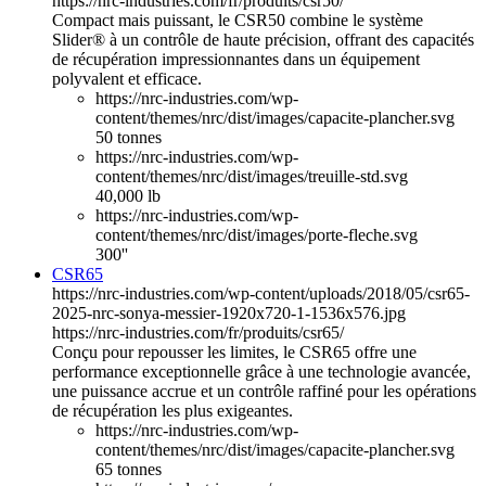
https://nrc-industries.com/fr/produits/csr50/
Compact mais puissant, le CSR50 combine le système
Slider® à un contrôle de haute précision, offrant des capacités
de récupération impressionnantes dans un équipement
polyvalent et efficace.
https://nrc-industries.com/wp-
content/themes/nrc/dist/images/capacite-plancher.svg
50 tonnes
https://nrc-industries.com/wp-
content/themes/nrc/dist/images/treuille-std.svg
40,000 lb
https://nrc-industries.com/wp-
content/themes/nrc/dist/images/porte-fleche.svg
300''
CSR65
https://nrc-industries.com/wp-content/uploads/2018/05/csr65-
2025-nrc-sonya-messier-1920x720-1-1536x576.jpg
https://nrc-industries.com/fr/produits/csr65/
Conçu pour repousser les limites, le CSR65 offre une
performance exceptionnelle grâce à une technologie avancée,
une puissance accrue et un contrôle raffiné pour les opérations
de récupération les plus exigeantes.
https://nrc-industries.com/wp-
content/themes/nrc/dist/images/capacite-plancher.svg
65 tonnes